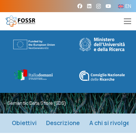
EN
Semantic Data Store (SDS)
Obiettivi
Descrizione
A chi si rivolge