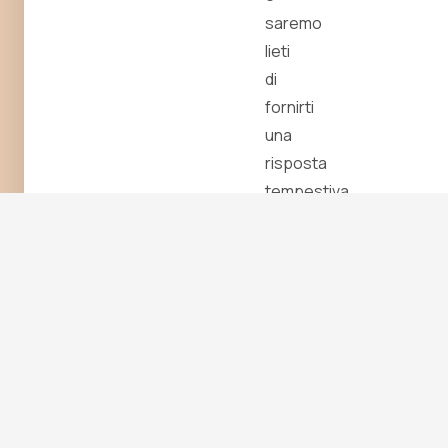
saremo
lieti
di
fornirti
una
risposta
tempestiva.
Grazie
per
il
tuo
interesse!