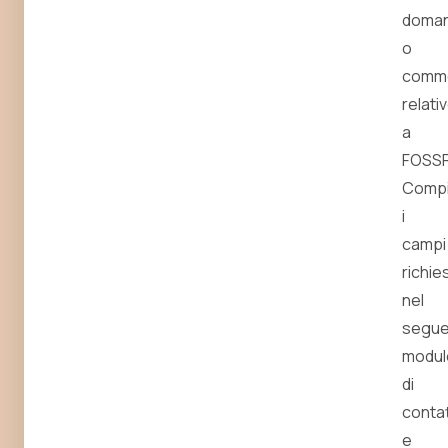
doma
o
comm
relati
a
FOSSR
Compi
i
campi
richies
nel
segu
modul
di
conta
e