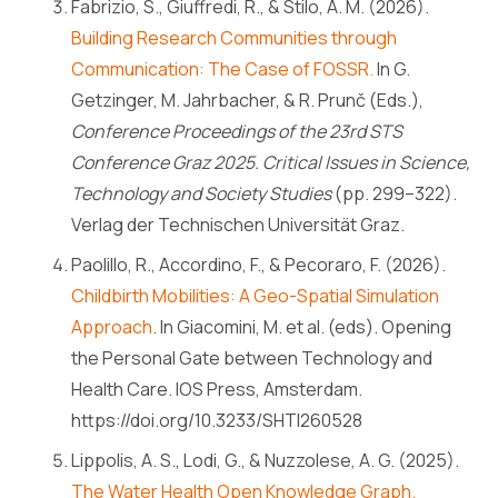
Fabrizio, S., Giuffredi, R., & Stilo, A. M. (2026).
Building Research Communities through
Communication: The Case of FOSSR.
In G.
Getzinger, M. Jahrbacher, & R. Prunč (Eds.),
Conference Proceedings of the 23rd STS
Conference Graz 2025. Critical Issues in Science,
Technology and Society Studies
(pp. 299–322).
Verlag der Technischen Universität Graz.
Paolillo, R., Accordino, F., & Pecoraro, F. (2026).
Childbirth Mobilities: A Geo-Spatial Simulation
Approach
. In Giacomini, M. et al. (eds). Opening
the Personal Gate between Technology and
Health Care. IOS Press, Amsterdam.
https://doi.org/10.3233/SHTI260528
Lippolis, A. S., Lodi, G., & Nuzzolese, A. G. (2025).
The Water Health Open Knowledge Graph.