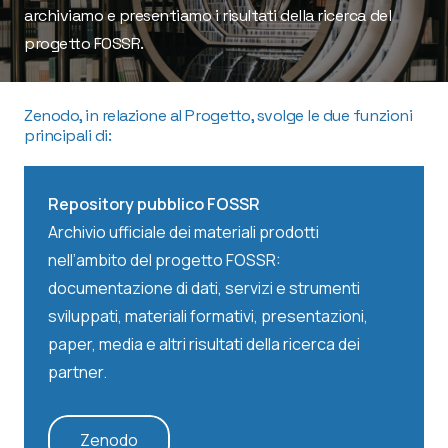
archiviamo e presentiamo i risultati della ricerca del
progetto FOSSR.
Zenodo, in relazione al Progetto, svolge le due funzioni
principali di:
Repository pubblico FOSSR
Archivio ufficiale dei materiali prodotti
nell’ambito del progetto FOSSR:
documentazione di dati, servizi e strumenti
sviluppati, materiali formativi, presentazioni,
paper, media e altri risultati della ricerca dei
partner.
Zenodo