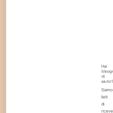
Hai
bisog
di
aiuto
Siamo
lieti
di
ricev