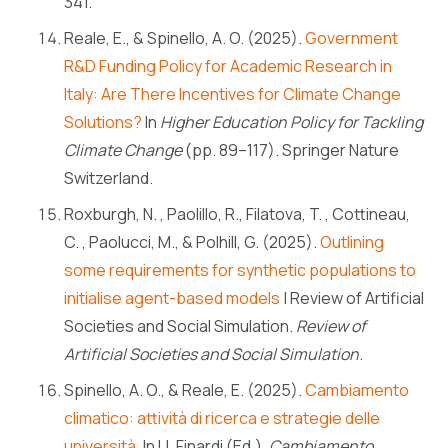
341.
Reale, E., & Spinello, A. O. (2025).
Government
R&D Funding Policy for Academic Research in
Italy: Are There Incentives for Climate Change
Solutions?
In
Higher Education Policy for Tackling
Climate Change
(pp. 89–117). Springer Nature
Switzerland.
Roxburgh, N. , Paolillo, R., Filatova, T. , Cottineau,
C. , Paolucci, M., & Polhill, G. (2025).
Outlining
some requirements for synthetic populations to
initialise agent-based models
| Review of Artificial
Societies and Social Simulation.
Review of
Artificial Societies and Social Simulation
.
Spinello, A. O., & Reale, E. (2025).
Cambiamento
climatico: attività di ricerca e strategie delle
università.
In U. Finardi (Ed.),
Cambiamento