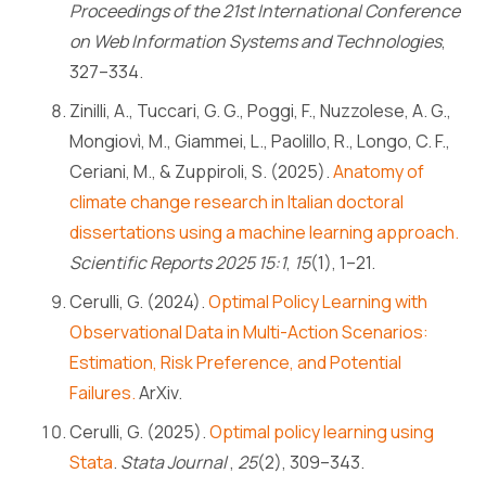
Proceedings of the 21st International Conference
on Web Information Systems and Technologies
,
327–334.
Zinilli, A., Tuccari, G. G., Poggi, F., Nuzzolese, A. G.,
Mongiovì, M., Giammei, L., Paolillo, R., Longo, C. F.,
Ceriani, M., & Zuppiroli, S. (2025).
Anatomy of
climate change research in Italian doctoral
dissertations using a machine learning approach.
Scientific Reports 2025 15:1
,
15
(1), 1–21.
Cerulli, G. (2024).
Optimal Policy Learning with
Observational Data in Multi-Action Scenarios:
Estimation, Risk Preference, and Potential
Failures.
ArXiv.
Cerulli, G. (2025).
Optimal policy learning using
Stata
.
Stata Journal
,
25
(2), 309–343.