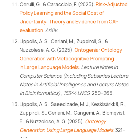
Cerulli, G., & Caracciolo, F. (2025).
Risk-Adjusted
Policy Learning and the Social Cost of
Uncertainty: Theory and Evidence from CAP
evaluation
.
ArXiv
.
Lippolis, A. S., Ceriani, M., Zuppiroli, S., &
Nuzzolese, A. G. (2025).
Ontogenia: Ontology
Generation with Metacognitive Prompting
in Large Language Models.
Lecture Notes in
Computer Science (Including Subseries Lecture
Notes in Artificial Intelligence and Lecture Notes
in Bioinformatics)
,
15344 LNCS
, 259–265.
Lippolis, A. S., Saeedizade, M. J., Keskisärkkä, R.,
Zuppiroli, S., Ceriani, M., Gangemi, A., Blomqvist,
E., & Nuzzolese, A. G. (2025).
Ontology
Generation Using Large Language Models
.
321–