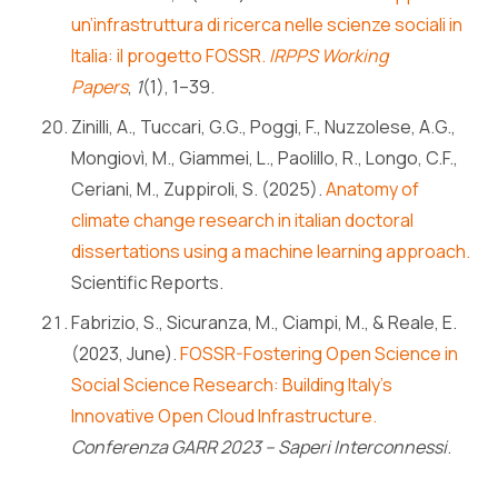
un’infrastruttura di ricerca nelle scienze sociali in
Italia: il progetto FOSSR.
IRPPS Working
Papers
,
1
(1), 1–39.
Zinilli, A., Tuccari, G.G., Poggi, F., Nuzzolese, A.G.,
Mongiovì, M., Giammei, L., Paolillo, R., Longo, C.F.,
Ceriani, M., Zuppiroli, S. (2025).
Anatomy of
climate change research in italian doctoral
dissertations using a machine learning approach.
Scientific Reports.
Fabrizio, S., Sicuranza, M., Ciampi, M., & Reale, E.
(2023, June).
FOSSR-Fostering Open Science in
Social Science Research: Building Italy’s
Innovative Open Cloud Infrastructure.
Conferenza GARR 2023 – Saperi Interconnessi
.