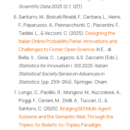
Scientific Data 2025 12:1
,
12
(1).
Santurro, M., Biolcati Rinaldi, F., Cerbara, L., Heins,
F., Paparusso, A., Pennacchiotti, C., Piacentini, F.,
Taddei, L., & Vezzoni, C. (2025).
Designing the
Italian Online Probability Panel: Innovations and
Challenges to Foster Open Science.
In E. , di
Bella, V. , Gioia, C. , Lagazio, & S. Zaccarin (Eds.),
Statistics for Innovation I. SIS 2025. Italian
Statistical Society Series on Advances in
Statistics.
(pp. 259–264). Springer, Cham.
Longo, C., Paolillo, R., Mongiovì, M., Nuzzolese, A.,
Poggi, F., Ceriani, M., Zinilli, A., Tuccari, G., &
Santoro, C. (2025).
Bridging BDI Multi-Agent
Systems and the Semantic Web Through the
Triples-to-Beliefs-to-Triples Paradigm.