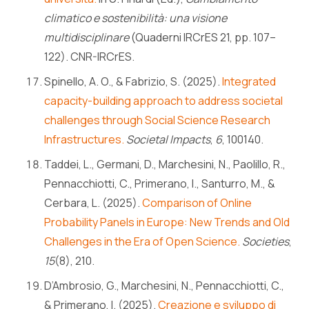
climatico e sostenibilità: una visione
multidisciplinare
(Quaderni IRCrES 21, pp. 107–
122). CNR-IRCrES.
Spinello, A. O., & Fabrizio, S. (2025).
Integrated
capacity-building approach to address societal
challenges through Social Science Research
Infrastructures.
Societal Impacts
,
6
, 100140.
Taddei, L., Germani, D., Marchesini, N., Paolillo, R.,
Pennacchiotti, C., Primerano, I., Santurro, M., &
Cerbara, L. (2025).
Comparison of Online
Probability Panels in Europe: New Trends and Old
Challenges in the Era of Open Science.
Societies
,
15
(8), 210.
D’Ambrosio, G., Marchesini, N., Pennacchiotti, C.,
& Primerano, I. (2025).
Creazione e sviluppo di