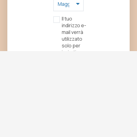
Il tuo
indirizzo e-
mail verrà
utilizzato
solo per
inviarti
informazioni
sulle attività
di FOSSR.
Accetto
la privacy
policy.
Contattaci