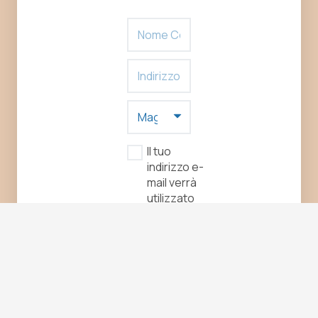
Il tuo
indirizzo e-
mail verrà
utilizzato
solo per
inviarti
informazioni
sulle attività
di FOSSR.
Accetto