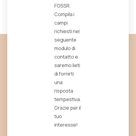
FOSSR.
Compila i
campi
richiesti nel
seguente
modulo di
contatto e
saremo lieti
di fornirti
una
risposta
tempestiva.
Grazie per il
tuo
interesse!