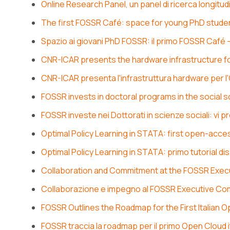
Online Research Panel, un panel di ricerca longitu
The first FOSSR Café: space for young PhD stude
Spazio ai giovani PhD FOSSR: il primo FOSSR Café
CNR-ICAR presents the hardware infrastructure f
CNR-ICAR presenta l'infrastruttura hardware per
FOSSR invests in doctoral programs in the social
FOSSR investe nei Dottorati in scienze sociali: vi 
Optimal Policy Learning in STATA: first open-acces
Optimal Policy Learning in STATA: primo tutorial d
Collaboration and Commitment at the FOSSR Exec
Collaborazione e impegno al FOSSR Executive Co
FOSSR Outlines the Roadmap for the First Italian 
FOSSR traccia la roadmap per il primo Open Cloud it