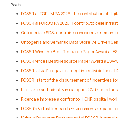
Posts
FOSSR at FORUM PA 2026: the contribution of digita
FOSSR al FORUM PA 2026: il contributo delle infrastr
Ontogenia e SDS: costruire conoscenza semantica
Ontogenia and Semantic Data Store: AI-Driven S
FOSSR Wins the Best Resource Paper Award at E
FOSSR vince il Best Resource Paper Award a ESW
FOSSR: al via l’erogazione degli incentivi del panel
FOSSR: start of the disbursement of incentives fo
Research and industry in dialogue: CNR hosts the
Ricerca e imprese a confronto: il CNR ospita il wor
FOSSR’s Virtual Research Environment: a space fo